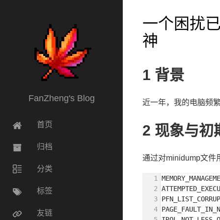
一个困扰
神
1
背景
FanZheng's Blog
近一年，我的电脑频繁
首页
2
现象与初
归档
通过对minidump
分类
MEMORY_MANAGEM
ATTEMPTED_EXEC
标签
PFN_LIST_CORRU
PAGE_FAULT_IN_
友链
IRQL_NOT_LESS_