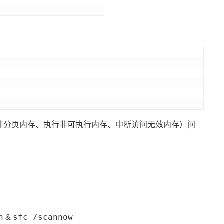
（非分页内存、执行非可执行内存、中断访问无效内存）问
h
sfc /scannow
&