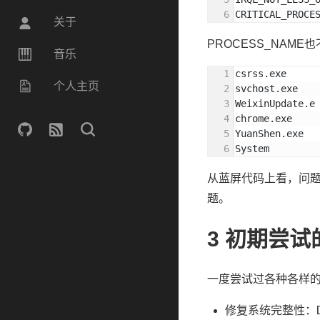
CRITICAL_PROCE
关于
PROCESS_NAM
音乐
csrss.exe
个人主页
svchost.exe
WeixinUpdate.e
chrome.exe
YuanShen.exe
System
从蓝屏代码上看，问题
题。
3
初期尝试
一度尝试过各种各样
修复系统完整性：