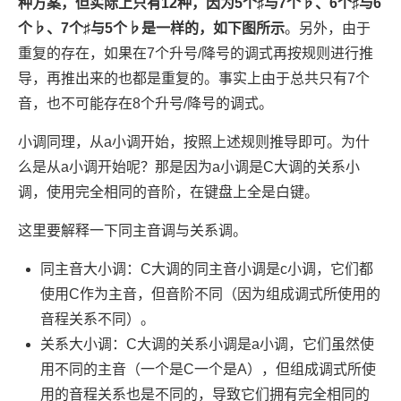
种方案，但实际上只有12种，因为5个♯与7个♭、6个♯与6
个♭、7个♯与5个♭是一样的，如下图所示
。另外，由于
重复的存在，如果在7个升号/降号的调式再按规则进行推
导，再推出来的也都是重复的。事实上由于总共只有7个
音，也不可能存在8个升号/降号的调式。
小调同理，从a小调开始，按照上述规则推导即可。为什
么是从a小调开始呢？那是因为a小调是C大调的关系小
调，使用完全相同的音阶，在键盘上全是白键。
这里要解释一下同主音调与关系调。
同主音大小调：C大调的同主音小调是c小调，它们都
使用C作为主音，但音阶不同（因为组成调式所使用的
音程关系不同）。
关系大小调：C大调的关系小调是a小调，它们虽然使
用不同的主音（一个是C一个是A），但组成调式所使
用的音程关系也是不同的，导致它们拥有完全相同的