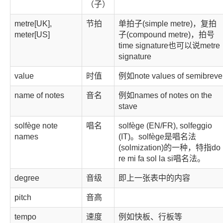
（子）
metre[UK],
节拍
单拍子(simple metre)，复拍
meter[US]
子(compound metre)，拍号
time signature也可以说metre
signature
value
时值
例如note values of semibreve
name of notes
音名
例如names of notes on the
stave
solfège note
唱名
solfège (EN/FR), solfeggio
names
(IT)。solfège是唱名法
(solmization)的一种，特指do
re mi fa sol la si唱名法。
degree
音级
即上一张表中的内容
pitch
音高
tempo
速度
例如快板、行板等