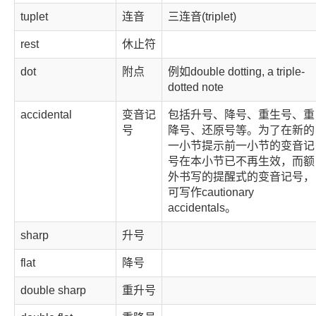
tuplet
连音
三连音(triplet)
rest
休止符
dot
附点
例如double dotting, a triple-
dotted note
accidental
变音记
包括升号、降号、重生号、重
号
降号、还原号等。为了在新的
一小节提示前一小节的变音记
号在本小节已不再生效，而额
外书写的提醒式的变音记号，
可写作cautionary
accidentals。
sharp
升号
flat
降号
double sharp
重升号