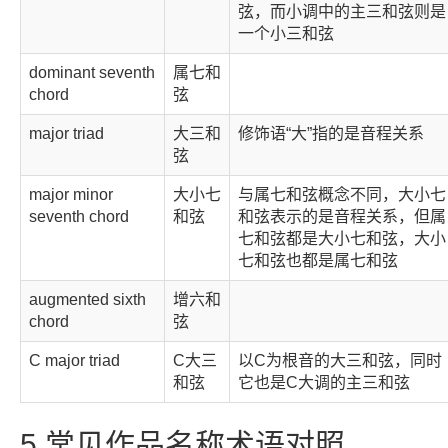
弦，而小调中的主三和弦则是
一个小三和弦
dominant seventh
属七和
chord
弦
major triad
大三和
修饰语“大”指的是音程关系
弦
major minor
大小七
与属七和弦概念不同，大小七
seventh chord
和弦
和弦表示的是音程关系，但属
七和弦都是大小七和弦，大小
七和弦也都是属七和弦
augmented sixth
增六和
chord
弦
C major triad
C大三
以C为根音的大三和弦，同时
和弦
它也是C大调的主三和弦
5
常见作品名称术语对照