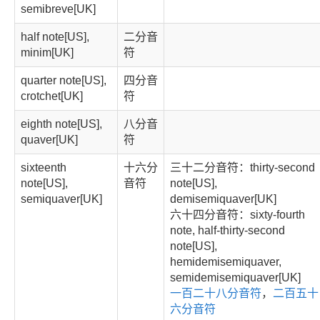
semibreve[UK]
half note[US],
二分音
minim[UK]
符
quarter note[US],
四分音
crotchet[UK]
符
eighth note[US],
八分音
quaver[UK]
符
sixteenth
十六分
三十二分音符：thirty-second
note[US],
音符
note[US],
semiquaver[UK]
demisemiquaver[UK]
六十四分音符：sixty-fourth
note, half-thirty-second
note[US],
hemidemisemiquaver,
semidemisemiquaver[UK]
一百二十八分音符
，
二百五十
六分音符