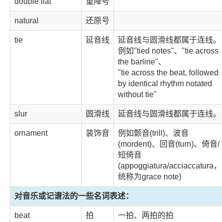
double flat
重降号
natural
还原号
tie
延音线
延音线与圆滑线都属于连线。
例如"tied notes"、"tie across
the barline"、
"tie across the beat, followed
by identical rhythm notated
without tie"
slur
圆滑线
延音线与圆滑线都属于连线。
ornament
装饰音
例如颤音(trill)、波音
(mordent)、回音(turn)、倚音/
短倚音
(appoggiatura/acciaccatura，
统称为grace note)
对音乐或记谱法的一些名词表述：
beat
拍
一拍、两拍的拍