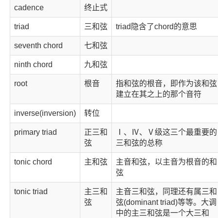
cadence
终止式
triad
三和弦
triad隐含了chord的意思
seventh chord
七和弦
ninth chord
九和弦
root
根音
指和弦的根音，即作为该和弦
建立在其之上的那个音符
inverse(inversion)
转位
primary triad
正三和
Ⅰ、Ⅳ、Ⅴ级这三个最重要的
弦
三和弦的总称
tonic chord
主和弦
主音和弦，以主音为根音的和
弦
tonic triad
主三和
主音三和弦，同理还有属三和
弦
弦(dominant triad)等等。大调
中的主三和弦是一个大三和