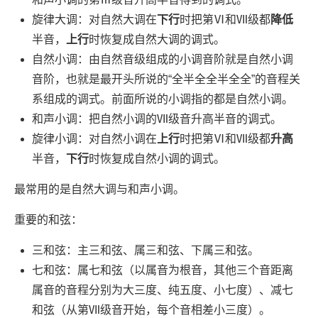
旋律大调：对自然大调在
下行
时把第Ⅵ和Ⅶ级都
降低
半音，
上行
时恢复成自然大调的调式。
自然小调：由自然音级组成的小调音阶就是自然小调
音阶，也就是最开头所说的“全半全全半全全”的音程关
系组成的调式。前面所说的小调指的都是自然小调。
和声小调：把自然小调的Ⅶ级音升高半音的调式。
旋律小调：对自然小调在
上行
时把第Ⅵ和Ⅶ级都
升高
半音，
下行
时恢复成自然小调的调式。
最常用的是自然大调与和声小调。
重要的和弦：
三和弦：主三和弦、属三和弦、下属三和弦。
七和弦：属七和弦（以属音为根音，其他三个音距离
属音的音程分别为大三度、纯五度、小七度）、减七
和弦（从第Ⅶ级音开始，每个音相差小三度）。