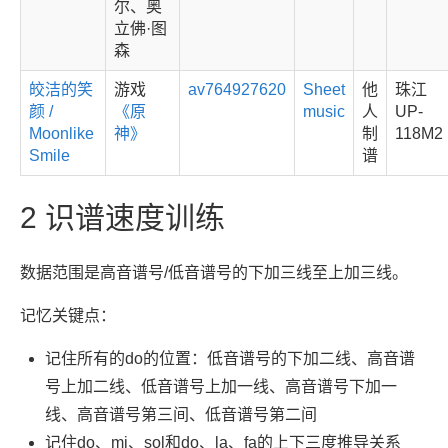
尔、奥
立佛·图
森
皎洁的笑
游戏
av764927620
Sheet
他
珠江
颜 /
《原
music
人
UP-
Moonlike
神》
制
118M2
Smile
谱
2
识谱速度训练
数据范围是高音谱号/低音谱号的下加三线至上加三线。
记忆关键点：
记住所有的do的位置：低音谱号的下加二线、高音谱
号上加二线、低音谱号上加一线、高音谱号下加一
线、高音谱号第三间、低音谱号第二间
记住do、mi、sol和do、la、fa的上下三度推导关系