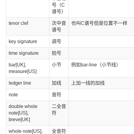
号（C
谱号）
tenor clef
次中音
也叫C谱号但是位置不一样
谱号
key signature
调号
time signature
拍号
bar[UK],
小节
例如bar-line（小节线）
measure[US]
ledger line
加线
上加一线的加线
note
音符
double whole
二全音
note[US],
符
breve[UK]
whole note[US],
全音符