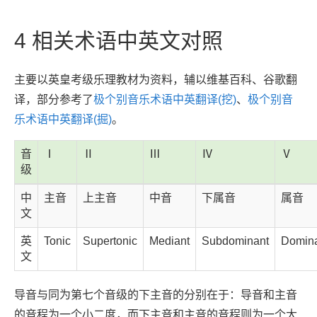
4
相关术语中英文对照
主要以英皇考级乐理教材为资料，辅以维基百科、谷歌翻
译，部分参考了
极个别音乐术语中英翻译(挖)
、
极个别音
乐术语中英翻译(掘)
。
音
Ⅰ
Ⅱ
Ⅲ
Ⅳ
Ⅴ
级
中
主音
上主音
中音
下属音
属音
文
英
Tonic
Supertonic
Mediant
Subdominant
Domin
文
导音与同为第七个音级的下主音的分别在于：导音和主音
的音程为一个小二度，而下主音和主音的音程则为一个大