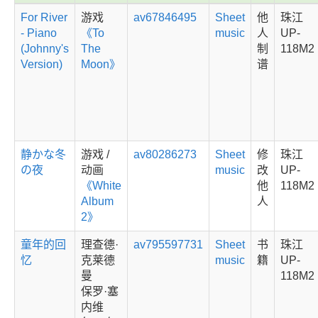
For River
游戏
av67846495
Sheet
他
珠江
- Piano
《To
music
人
UP-
(Johnny's
The
制
118M2
Version)
Moon》
谱
静かな冬
游戏 /
av80286273
Sheet
修
珠江
の夜
动画
music
改
UP-
《White
他
118M2
Album
人
2》
童年的回
理查德·
av795597731
Sheet
书
珠江
忆
克莱德
music
籍
UP-
曼
118M2
保罗·塞
内维