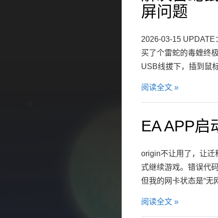
屏问题
2026-03-15 
买了个雷蛇的毒蝰终
USB线拔下，插到鼠
阅读全文 »
EA APP启
origin不让用了，
式继续游戏。错误代码
但我的网卡状态是“无网
阅读全文 »