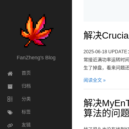
解决Cruci
2025-06-18 
FanZheng's Blog
常接近满功率运转时间长
生了掉盘，看来问题还是没
首页
阅读全文 »
归档
分类
解决MyE
算法的问
标签
友链