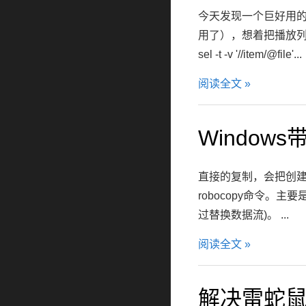
今天发现一个巨好用的
用了），想着把播放列表迁移过
sel -t -v '//item/@file'...
阅读全文 »
Windo
直接的复制，会把创建
robocopy命令。主要
过替换数据流)。 ...
阅读全文 »
解决雷蛇鼠标