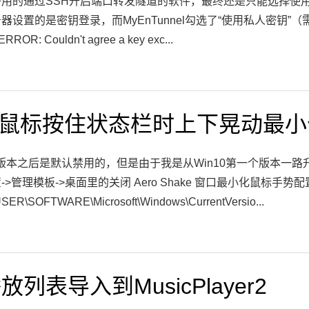
的通过SSH开启端口转发隧道的软件，最终还是只能选择使用MyEn
设置的是密钥登录，而MyEnTunnel勾选了“使用私人密钥”（
RROR: Couldn't agree a key exc...
10鼠标按住状态栏时上下晃动最
2版本之后是默认禁用的，但是由于我是从Win10第一个版本一
>管理模板->桌面里的关闭 Aero Shake 窗口最小化鼠标
\SOFTWARE\Microsoft\Windows\CurrentVersio...
列表导入到MusicPlayer2