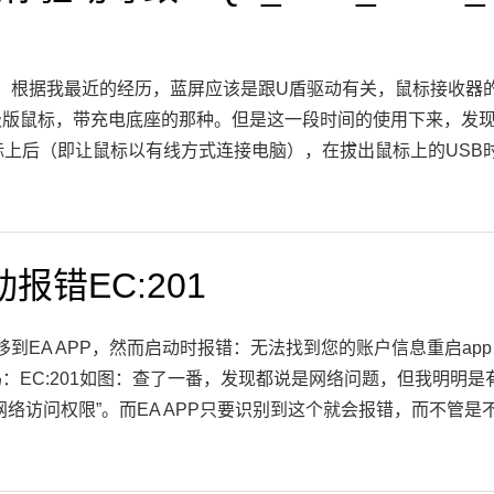
UPDATE：根据我最近的经历，蓝屏应该是跟U盾驱动有关，鼠标
极版鼠标，带充电底座的那种。但是这一段时间的使用下来，发
标上后（即让鼠标以有线方式连接电脑），在拔出鼠标上的USB时电
动报错EC:201
让迁移到EA APP，然而启动时报错：无法找到您的账户信息重启a
：EC:201如图：查了一番，发现都说是网络问题，但我明明
络访问权限”。而EA APP只要识别到这个就会报错，而不管是不是真的