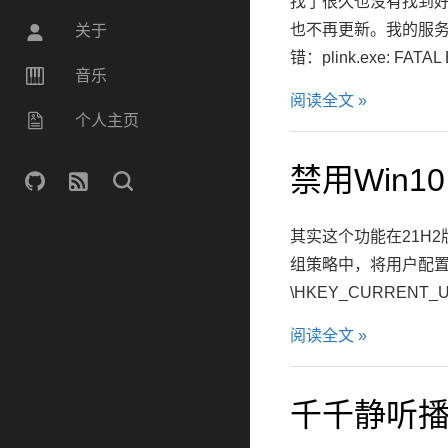
找了很久也没有找到好用
也不再更新。我的服务器
关于
错：plink.exe: FATAL E
音乐
阅读全文 »
个人主页
禁用Win
其实这个功能在21H
组策略中，将用户配置-
\HKEY_CURRENT_USER
阅读全文 »
千千静听播放