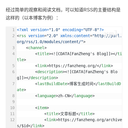
经过简单的观察和阅读文档，可以知道RSS的主要结构是
这样的（以本博客为例）：
<?xml version=
"1.0"
 encoding=
"UTF-8"
?>
xml
<
rss
version
=
"2.0"
xmlns:content
=
"http://purl.
org/rss/1.0/modules/content/"
>
<
channel
>
<
title
>
<![CDATA[FanZheng's Blog]]>
</
ti
tle
>
<
link
>
https://fanzheng.org/
</
link
>
<
description
>
<![CDATA[FanZheng's Blo
g]]>
</
description
>
<
lastBuildDate
>
博客生成时间
</
lastBuildD
ate
>
<
language
>
zh-CN
</
language
>
<
item
>
<
title
>
文章标题
</
title
>
<
link
>
https://fanzheng.org/archive
s/$id
</
link
>