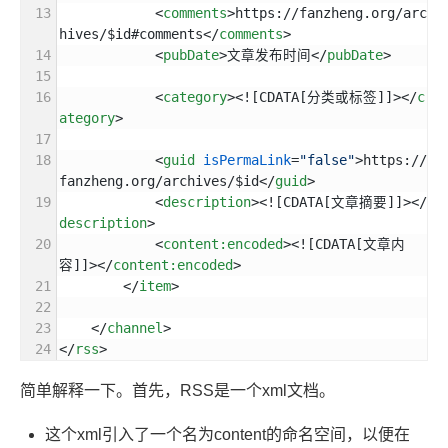
<
comments
>
https://fanzheng.org/arc
hives/$id#comments
</
comments
>
<
pubDate
>
文章发布时间
</
pubDate
>
<
category
>
<![CDATA[分类或标签]]>
</
c
ategory
>
<
guid
isPermaLink
=
"false"
>
https://
fanzheng.org/archives/$id
</
guid
>
<
description
>
<![CDATA[文章摘要]]>
</
description
>
<
content:encoded
>
<![CDATA[文章内
容]]>
</
content:encoded
>
</
item
>
</
channel
>
</
rss
>
简单解释一下。首先，RSS是一个xml文档。
这个xml引入了一个名为content的命名空间，以便在