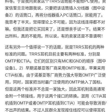
料等。于是我问卖家这个TRRS话筒能不能给PC使用，卖
家信誓旦旦地跟我说，只要把该话筒插入分线器（图中设
备2）的话筒口，再将分线器插入PC话筒口，就能用了。
我思考了半天，觉得理论上不可能，因为这线连得都不对
嘛。但我还是把它买回来了，还是想亲手试一下。结果不
出所料，真的不能用。所以说，有的卖家还是不靠谱啊！
还有另外一个值得说一下的话题，就是TRRS耳机的两种
标准的问题。TRRS耳机目前主要有两种标准，分别是
OMTP和CTIA。它们的区别只有MIC和GND的顺序（图中
设备1、2）早期诺基亚等厂商采用OMTP标准，苹果采用
CTIA标准。由于诺基亚等厂商势力强大导致OMTP广泛使
用，同时，国家把当时最广泛使用的OMTP纳入了国标。
但是这两个标准并不总是一家独大，因此耳机制造商通常
会附一个转接线，用于这两个接口的转换。混用（CTIA耳
机插到OMTP或者OMTP耳机插到CTIA）可能会导致消音/
不出声的结果。不过人民群众发现按住线控可以使得耳机