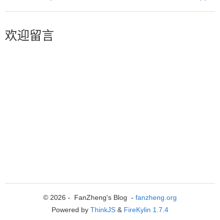
欢迎留言
© 2026 - FanZheng's Blog -
fanzheng.org
Powered by
ThinkJS
&
FireKylin 1.7.4