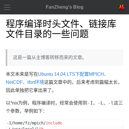
FanZheng's Blog
程序编译时头文件、链接库
文件目录的一些问题
这是一篇从主博客转移而来的文章。
本文本来是写在
Ubuntu 14.04 LTS下配置MPICH、
NetCDF、ifort环境
这篇文章中的，后来考虑到篇幅太长，
因此单独把它拿出来了。
-I
-L
-l
以*nix为例，程序编译时，经常会使用到
、
、
这三
个参数，举例如下：
-I/home/fz/mpich/
include