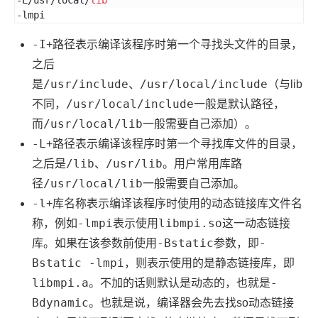
-L/usr/local/
lib
-lmpi
-I
+路径表示编译该程序时第一个寻找头文件的目录，
之后
/usr/include
/usr/local/include
是
、
（与lib
/usr/local/include
不同，
一般是默认路径，
/usr/local/lib
而
一般需要自己添加）。
-L
+路径表示编译该程序时第一个寻找库文件的目录，
/lib
/usr/lib
之后是
、
。用户常用库路
/usr/local/lib
径
一般需要自己添加。
-l
+库名称表示编译该程序时使用的动态链接库文件名
-lmpi
libmpi.so
称，例如
表示使用
这一动态链接
-Bstatic
-
库。如果在该参数前使用
参数，即
Bstatic -lmpi
，则表示使用的是静态链接库，即
libmpi.a
-
。不加的话则默认是动态的，也就是
Bdynamic
。也就是说，编译器会先去找so动态链接