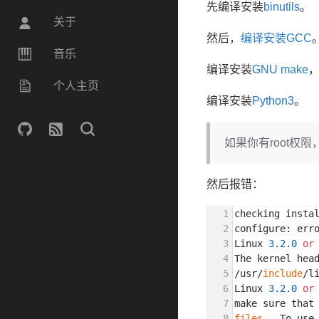
先编译安装
binutils
。
关于
然后，
编译安装GCC
音乐
编译安装
GNU make
，
个人主页
编译安装
Python3
。
如果你有root权
然后报错：
checking insta
configure: err
Linux 
3.2
.0
or
The kernel hea
/usr/
include
/l
Linux 
3.2
.0
or
make sure that
files
.  To use