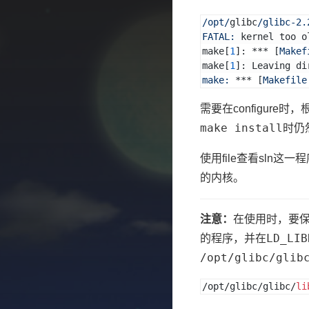
/opt/
glibc
/glibc-2.
FATAL:
 kernel too o
make[
1
]: *** [
Makef
make[
1
]: Leaving di
make:
 *** [
Makefile
需要在configure
make install
时仍
使用file查看sln
的内核。
注意：
在使用时，要
LD_LIB
的程序，并在
/opt/glibc/glib
/opt/glibc/glibc/
li