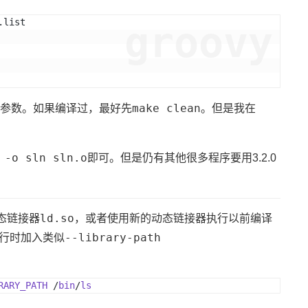
.list
groovy
make clean
参数。如果编译过，最好先
。但是我在
 -o sln sln.o
即可。但是仍有其他很多程序要用3.2.0
ld.so
态链接器
，或者使用新的动态链接器执行以前编译
--library-path
行时加入类似
RARY_PATH
 /
bin
/
ls