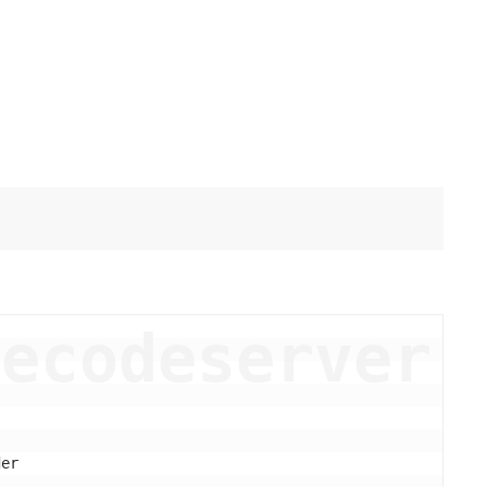
vecodeserver
der