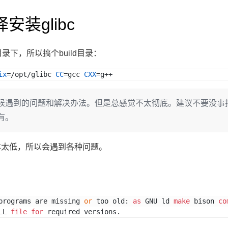
译安装glibc
码目录下，所以搞个build目录：
ix
=/opt/glibc 
CC
=gcc 
CXX
=g++
时候遇到的问题和解决办法。但是总感觉不太彻底。建议不要没事找事，只安
有。
本太低，所以会遇到各种问题。
programs are missing 
or
 too old: 
as
 GNU ld 
make
 bison 
co
LL 
file
for
 required versions.