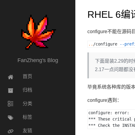
RHEL 6编
configure不能在源
..
/configure 
--pref
FanZheng's Blog
下面是装2.29的
2.17一点问题都没
首页
毕竟系统各种库的版
归档
configure遇到：
分类
configure: error: 
标签
*** These critical 
*** Check the INSTA
友链