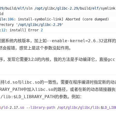
29/
build
/elf/
sln 
/opt/
glibc
/glibc-2.29/
build
/elf/
symlink
ld
ile:
106
: install-symbolic-link] Aborted (core dumped)
rectory 
'/opt/glibc/glibc-2.29'
:
12
: install] Error 
2
--enable-kernel=2.6.32
时，根据系统内核版本，加上如
这样的
然会报错，感觉上是这个参数没起作用。
gcc
这一程序，发现它需要3.2.0的内核，我的方法是手动编译它，直接
ld.so
libc.so
保持
与
的一致性。需要在程序编译时指定新的动
RARY_PATH
libc.so
中加入
的路径，或者在新的动态链接器执
c/lib:$LD_LIBRARY_PATH
的参数。例如：
b
/
ld
-2.17.
so
 --
library
-
path
 /
opt
/
glibc
/
glibc
/
lib
:$
LD_LIB