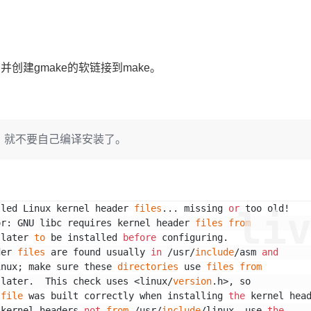
。
并创建gmake的软链接到make。
限，就不要自己编译安装了。
lled Linux kernel header 
files
... missing 
or
 too old!
li
or: GNU libc requires kernel header 
files
from
 later 
to
 be installed 
before
 configuring.
der 
files
 are found usually 
in
 /usr/
include
/asm 
and
inux; make sure these 
directories
 use 
files
from
 later.  This check uses <linux/
version
.h>, so
 
file
 was built correctly when installing 
the
 kernel hea
 kernel headers 
not
from
 /usr/
include
/linux, use 
the