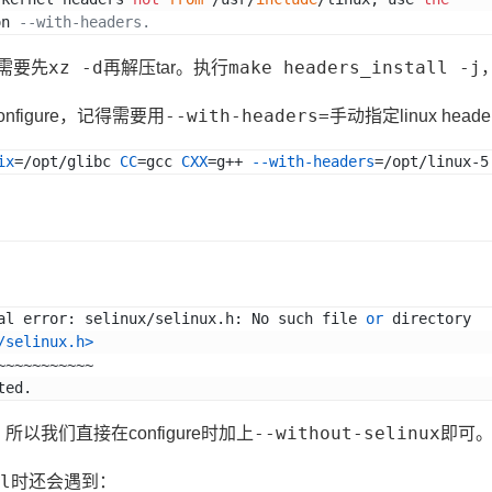
on 
--with-headers.
xz -d
make headers_install -j
z需要先
再解压tar。执行
--with-headers=
onfigure，记得需要用
手动指定linux head
ix
=/opt/glibc 
CC
=gcc 
CXX
=g++ 
--with-headers
=/opt/linux-5
al error: selinux/selinux.h: No such file 
or
 directory
/selinux.h>
~~~~~~~~~~~~~~~~~
ted.
--without-selinux
，所以我们直接在configure时加上
即可
l
时还会遇到：