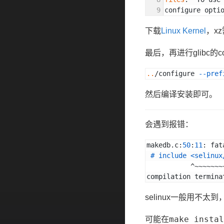
configure opti
下载
Linux Kernel
，x
最后，再进行glibc的c
..
/configure 
--pref
然后编译安装即可。
会遇到报错：
makedb.c:
50
:
11
: fat
# 
include
<selinux
           ^~
compilation termina
selinux一般用不太到
make instal
可能在