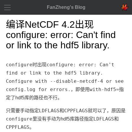
FanZheng's Blog
编译NetCDF 4.2出现
configure: error: Can't find
or link to the hdf5 library.
configure
configure: error: Can't
时出现
find or link to the hdf5 library.
Configure with --disable-netcdf-4 or see
config.log for errors.
with-hdf5=
，即使用
指
定了hdf5库的路径也不行。
LDFLAGS
CPPFLAGS
只需要手动指定
和
就可以了，原因是
configure
LDFLAGS
里没有手动为hdf5库路径指定
和
CPPFLAGS
。