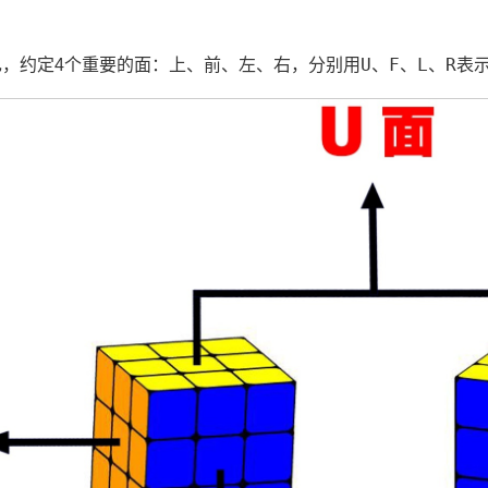
U
F
L
R
，约定4个重要的面：上、前、左、右，分别用
、
、
、
表