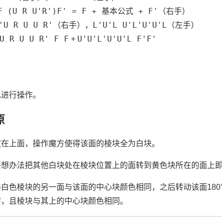
F (U R U'R')F' = F + 基本公式 + F'
（右手）
'U R U U R'
L'U'L U'L'U'U'L
（右手），
（左手）
U R U U R' F F
U'U'L'U'U'L F'F'
+
色进行操作。
原
放在上面，操作魔方使得该面的棱块全为白块。
要想办法把其他白块处在棱块位置上的面转到黄色块所在的面上
白色棱块的另一面与该面的中心块颜色相同，之后转动该面180
字，且棱块与其上的中心块颜色相同。