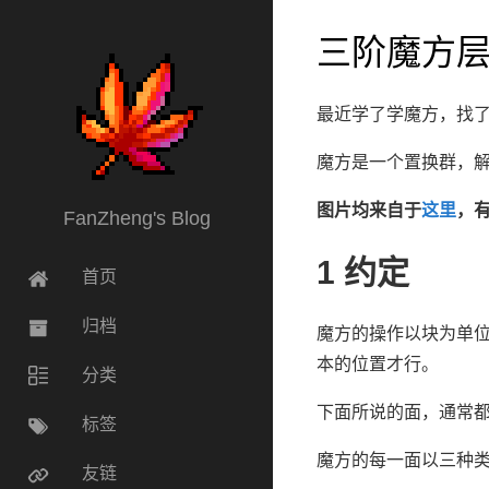
三阶魔方
最近学了学魔方，找
魔方是一个置换群，
图片均来自于
这里
，
FanZheng's Blog
1
约定
首页
归档
魔方的操作以块为单
本的位置才行。
分类
下面所说的面，通常
标签
魔方的每一面以三种
友链