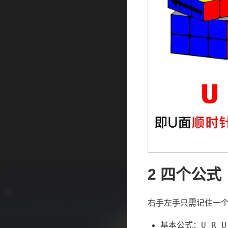
2
四个公式
右手左手只需记住一
U R U
基本公式：