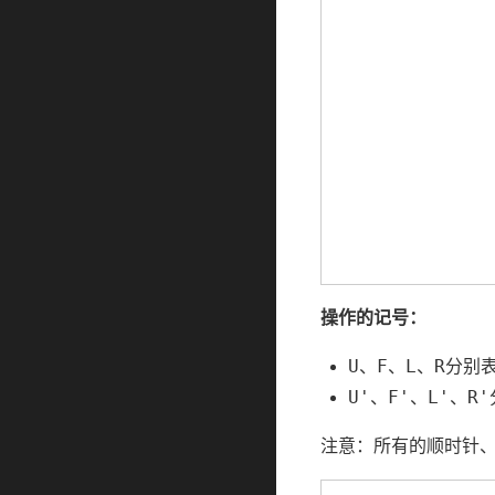
操作的记号：
U
F
L
R
、
、
、
分别
U'
F'
L'
R'
、
、
、
注意：所有的顺时针