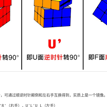
个，可通过顺逆时针颠倒和左右手互换得到，实质上是一个镜像
'R'
U'L'U L
（右手），
（左手）