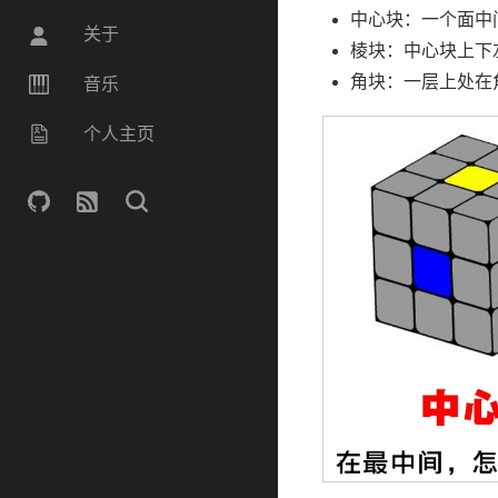
中心块：一个面中
关于
棱块：中心块上下
角块：一层上处在
音乐
个人主页