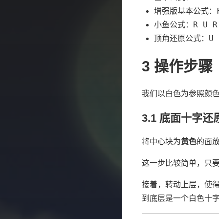
增强版基本公式：
R U R
小鱼公式：
U 
顶角还原公式：
3
操作步骤
我们以白色为参照颜
3.1
底面十字还
将中心块为
黄色
的面
这一步比较简单，只
接着，转动上层，使得
到底层是一个白色十