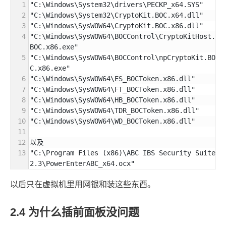
"C:\Windows\System32\drivers\PECKP_x64.SYS"
"C:\Windows\System32\CryptoKit.BOC.x64.dll"
"C:\Windows\SysWOW64\CryptoKit.BOC.x86.dll"
"C:\Windows\SysWOW64\BOCControl\CryptoKitHost.
BOC.x86.exe"
"C:\Windows\SysWOW64\BOCControl\npCryptoKit.BO
C.x86.exe"
"C:\Windows\SysWOW64\ES_BOCToken.x86.dll"
"C:\Windows\SysWOW64\FT_BOCToken.x86.dll"
"C:\Windows\SysWOW64\HB_BOCToken.x86.dll"
"C:\Windows\SysWOW64\TDR_BOCToken.x86.dll"
"C:\Windows\SysWOW64\WD_BOCToken.x86.dll"
以及
"C:\Program Files (x86)\ABC IBS Security Suite 
2.3\PowerEnterABC_x64.ocx"
以后只在虚拟机里用网银和装这些东西。
2.4
为什么插前面板没问题