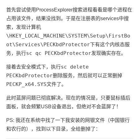
首先尝试使用ProcessExplorer搜索进程看看是哪个进程在
占用该文件，结果没找到。于是在注册表的services中搜
计算机
索，发现
\HKEY_LOCAL_MACHINE\SYSTEM\Setup\FirstBo
ot\Services\PECKbdProtector
下有这个内核态服
sc qc PECKbdProtector
务，执行
发现确实存在。
sc delete
接着去安全模式下，执行
PECKbdProtector
删除服务，然后就可以正常删掉
PECKP_x64.SYS
文件了。
此时蓝屏问题已彻底解决。现在的情况是，只要鼠标插后
面板，就会频繁USB设备退出，但绝对不会蓝屏了！
PS: 我还在系统中找了一下我安装的网银文件（中国银行
和农行的），找到以下目录，全给删掉了：