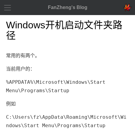
FanZheng's Blog
Windows开机启动文件夹路
径
常用的有两个。
当前用户的：
%APPDATA%\Microsoft\Windows\Start
Menu\Programs\Startup
例如
C:\Users\fz\AppData\Roaming\Microsoft\Wi
ndows\Start Menu\Programs\Startup