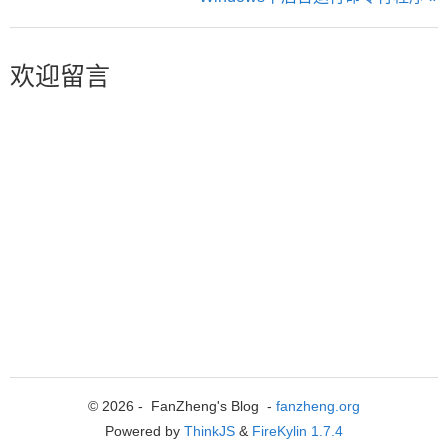
欢迎留言
© 2026 - FanZheng's Blog -
fanzheng.org
Powered by
ThinkJS
&
FireKylin 1.7.4