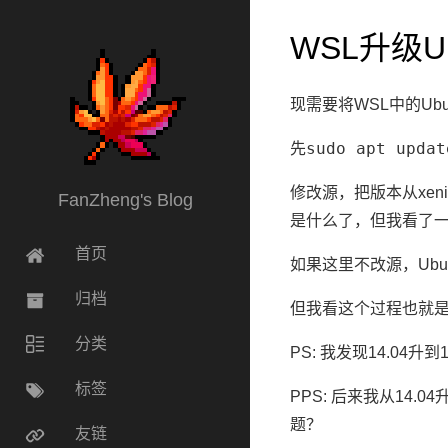
WSL升级U
现需要将WSL中的Ubunt
sudo apt updat
先
修改源，把版本从xenia
FanZheng's Blog
是什么了，但我看了
首页
如果这里不改源，Ubu
归档
但我看这个过程也就是
分类
PS: 我发现14.04升
标签
PPS: 后来我从14.0
题？
友链