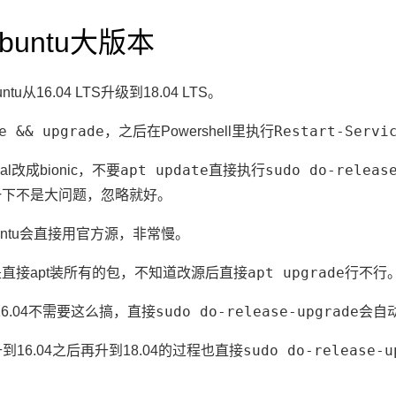
buntu大版本
u从16.04 LTS升级到18.04 LTS。
e && upgrade
Restart-Servi
，之后在Powershell里执行
apt update
sudo do-releas
l改成bionic，不要
直接执行
一下不是大问题，忽略就好。
ntu会直接用官方源，非常慢。
apt upgrade
直接apt装所有的包，不知道改源后直接
行不行。
sudo do-release-upgrade
到16.04不需要这么搞，直接
会自
sudo do-release-u
4升到16.04之后再升到18.04的过程也直接