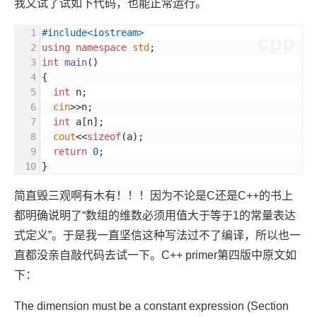
我又试了试如下代码，也能正常运行。
#
include
<iostream>
cpp
using
namespace
std
;
int
main
()
{
int
 n;
cin
>>n;
int
 a[n];
cout
<<
sizeof
(a);
return
0
;
}
简直毁三观啊有木有！！！因为不论是C还是C++的书上
都明确说明了“数组的维数必须用值大于等于1的常量表达
式定义”。于是我一直坚信这种写法过不了编译，所以也一
直都没亲自敲代码去试一下。C++ primer第四版中原文如
下：
The dimension must be a constant expression (Section