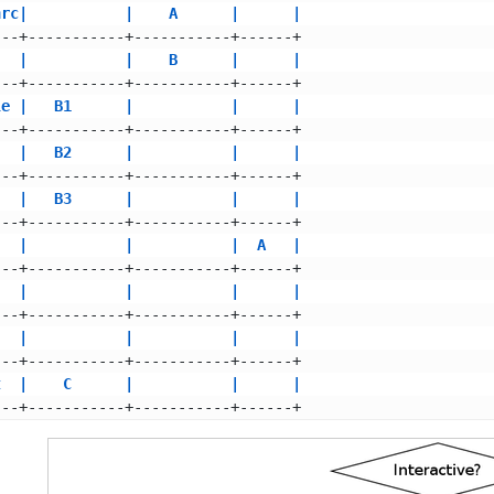
hrc|           |    A      |      |
---+-----------+-----------+------+
   |           |    B      |      |
---+-----------+-----------+------+
le |   B1      |           |      |
---+-----------+-----------+------+
   |   B2      |           |      |
---+-----------+-----------+------+
   |   B3      |           |      |
---+-----------+-----------+------+
   |           |           |  A   |
---+-----------+-----------+------+
   |           |           |      |
---+-----------+-----------+------+
   |           |           |      |
---+-----------+-----------+------+
t  |    C      |           |      |
---+-----------+-----------+------+