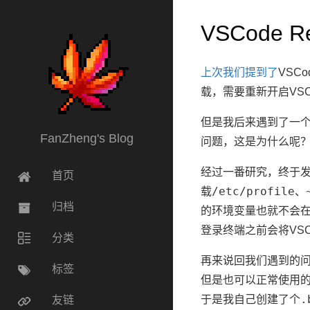
VSCode
上次我们提到了
VSC
载，需要重新开启VSCo
但是我后来遇到了一个问
FanZheng's Blog
问题，这是为什么呢
经过一番研究，终于发现，
首页
/etc/profile
载
、
归档
的环境变量也就不会在VSC
登录终端之前会将VSC
分类
再来说回我们遇到的
标签
但是也可以正常使用
.
于是我自己创建了个
友链