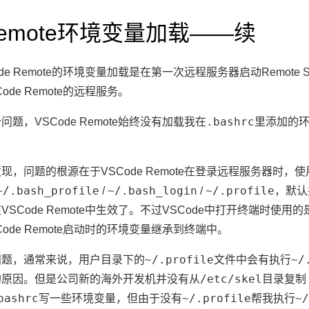
 Remote环境变量加载——续
ode Remote的环境变量加载是在第一次远程服务器启动Remote
de Remote的远程服务。
.bashrc
题，VSCode Remote始终没有加载我在
里添加的环
？
问题的根源在于VSCode Remote在登录远程服务器时，使用的是In
~/.bash_profile
~/.bash_login
~/.profile
/
/
，默认
ode Remote中生效了。不过VSCode中打开终端时使用的是Inter
ode Remote启动时的环境变量继承到终端中。
~/.profile
~/
问题，通常来说，用户目录下的
文件中会有执行
/etc/skel
的原因。但是公司新的海外开发机并没有从
目录复制
bashrc
~/.profile
~/
写一些环境变量，但由于没有
帮我执行