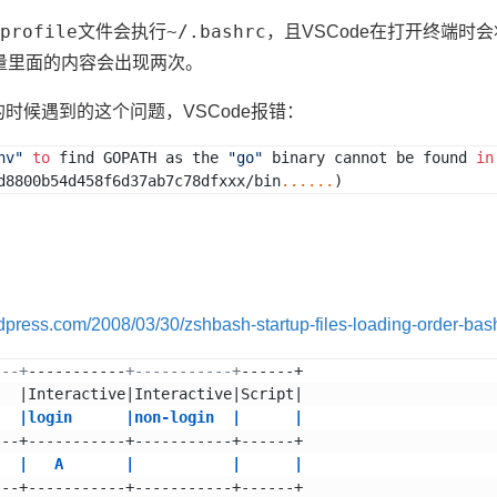
profile
~/.bashrc
文件会执行
，且VSCode在打开终端
量里面的内容会出现两次。
境的时候遇到的这个问题，VSCode报错：
nv"
to
find
 GOPATH as the 
"go"
 binary cannot be found 
in
d8800b54d458f6d37ab7c78dfxxx/bin
..
..
..
)
rdpress.com/2008/03/30/zshbash-startup-files-loading-order-bash
---+
-----------
+-----------+
------+
   |Interactive|Interactive|Script|
   |login      |non-login  |      |
---+-----------+-----------+------+
   |   A       |           |      |
---+-----------+-----------+------+