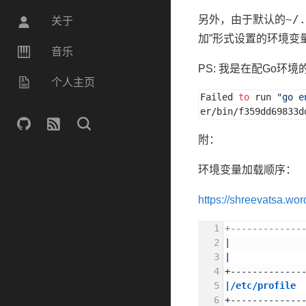
~/.
另外，由于默认的
关于
加”形式设置的环境变
音乐
PS: 我是在配Go环
个人主页
Failed 
to
run
"go e
er/bin/f359dd69833d
附：
环境变量加载顺序：
https://shreevatsa.wo
+-------------
|             
|             
+-------------
|/etc/profile 
+-------------