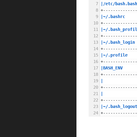
|/etc/bash.bas
+-------------
|~/.bashrc    
+-------------
|~/.bash_profi
+-------------
|~/.bash_login
+-------------
|~/.profile   
+-------------
|BASH_ENV     
+-------------
|             
+-------------
|             
+-------------
|~/.bash_logou
+-------------