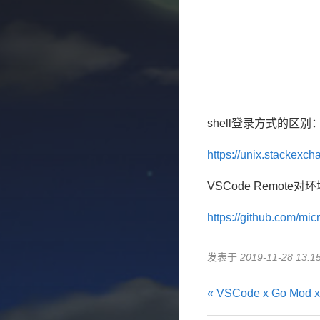
shell登录方式的区别
https://unix.stackexch
VSCode Remot
https://github.com/mi
发表于
2019-11-28 13:1
« VSCode x Go Mod x