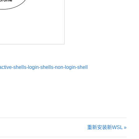
tive-shells-login-shells-non-login-shell
重新安装新WSL »