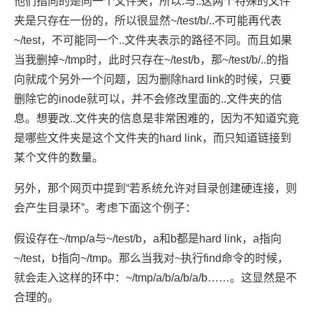
他们指向的是同一个文件夹，所以.与..这两个特殊的文件
夹是只存在一份的，所以很显然~/test/b/..不可能再代表
~/test，不可能同一个..文件夹表示的路径不同。而且如果
当我删掉~/tmp时，此时只存在~/test/b，那~/test/b/..的指
向就成个另外一个问题，因为删除hard link的时候，只要
删除它的inode就可以，并不会修改里面的..文件夹的信
息。想要改..文件夹的信息是非常困难的，因为不知道究竟
是哪些文件夹是这个文件夹的hard link，而只知道链接到
某个文件的数量。
另外，那个网页中提到“若系统允许对目录创建硬连接，则
会产生目录环”。考虑下面这个例子：
假设存在~/tmp/a与~/test/b，a和b都是hard link，a指向
~/test，b指向~/tmp。那么当我对~执行find命令的时候，
就会走入这样的环中：~/tmp/a/b/a/b/a/b……。这显然是不
合理的。