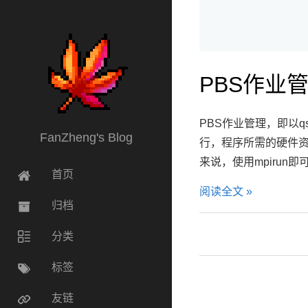
PBS作业
PBS作业管理，即以q
FanZheng's Blog
行，程序所需的硬件资源由
来说，使用mpirun即可，例如mp
首页
阅读全文 »
归档
分类
标签
友链