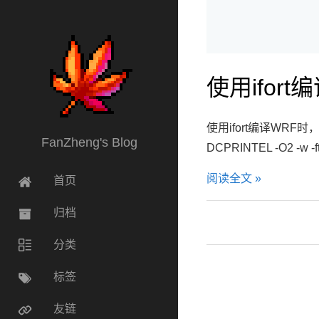
使用ifor
使用ifort编译WRF时，报错f9
FanZheng's Blog
DCPRINTEL -O2 -w
阅读全文 »
首页
归档
分类
标签
友链