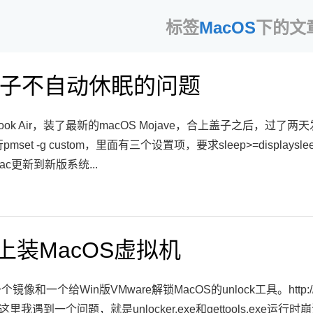
标签
MacOS
下的文
盖子不自动休眠的问题
Book Air，装了最新的macOS Mojave，合上盖子之后
t -g custom，里面有三个设置项，要求sleep>=displaysleep>=d
c更新到新版系统...
e上装MacOS虚拟机
个给Win版VMware解锁MacOS的unlock工具。http://bt.byr.c
解锁。这里我遇到一个问题，就是unlocker.exe和gettools