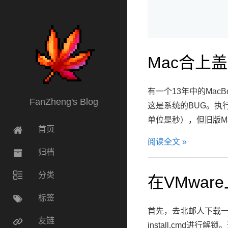
Mac合上
有一个13年中的Mac
FanZheng's Blog
这是系统的BUG。执行pmse
单位是秒），但旧版Ma
首页
阅读全文 »
归档
分类
在VMwar
标签
首先，去北邮人下载一个镜像和一
友链
install.cmd进行