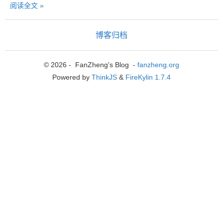
阅读全文 »
博客归档
© 2026 - FanZheng's Blog -
fanzheng.org
Powered by
ThinkJS
&
FireKylin 1.7.4