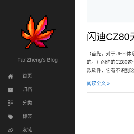
闪迪CZ80
（首先，对于UEFI
FanZheng's Blog
的。）闪迪的CZ80
款软件，它有不识别这
首页
阅读全文 »
归档
分类
标签
友链