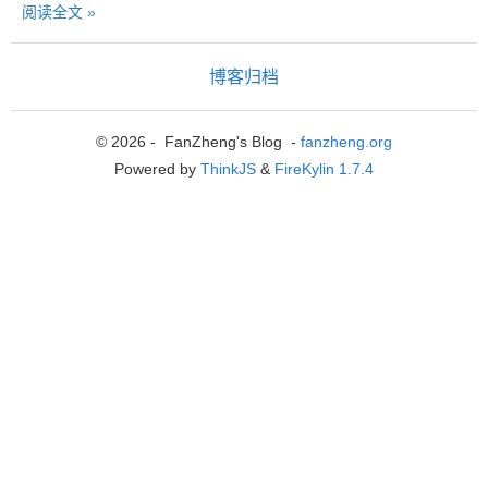
阅读全文 »
博客归档
© 2026 - FanZheng's Blog -
fanzheng.org
Powered by
ThinkJS
&
FireKylin 1.7.4