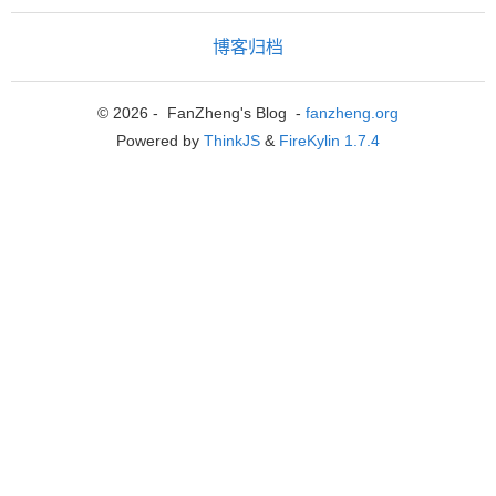
博客归档
© 2026 - FanZheng's Blog -
fanzheng.org
Powered by
ThinkJS
&
FireKylin 1.7.4