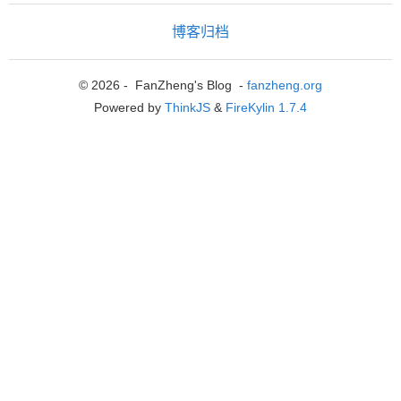
博客归档
© 2026 - FanZheng's Blog -
fanzheng.org
Powered by
ThinkJS
&
FireKylin 1.7.4