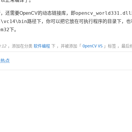
可以正常编译了。
opencv_world331.dll
，还需要OpenCV的动态链接库，即
4\vc14\bin
路径下，你可以把它放在可执行程序的目录下，也
em32
下。
9:12
，添加在分类
软件编程
下 ，并被添加「
OpenCV
VS
」标签 ，最后
线热点