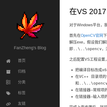
在VS 201
对于Windows平台
首先在
OpenCV官网
下
解压exe，假设我们解
FanZheng's Blog
..\..\opencv
即
，
之后配置VS工程设置
首页
x6
把编译目标改成
归档
VC++ 目录
在
项的
分类
..\..\openc
和
链接器
常规
在
--
项
标签
链接器
输入
在
--
项
友链