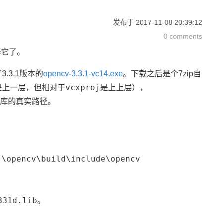
发布于
2017-11-08 20:39:12
0 comments
译它了。
.3.1版本的
opencv-3.3.1-vc14.exe
。下载之后是个7zip自
vcxproj
是上一层，但相对于
是上上层），
V库的真实路径。
.\opencv\build\include\opencv
331d.lib
。