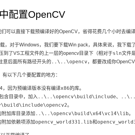
7中配置OpenCV
，我们可以直接下载预编译好的OpenCV，省得花费几个小时去编
载，对于Windows，我们要下载Win pack，具体来说，我下载了3
sln
压到了VS工程文件的上一层的opencv目录下（相对于
文件
..\..\opencv
注意后面所有路径开头的
，都要改成你OpenC
，有以下几个要配置的地方：
4
x86
，因为预编译版本没有编译
的库。
包含目录
..\..\opencv\build\include
..\.
中，加入
、
v\build\include\opencv2
。
附加库目录
..\..\opencv\build\x64\vc14\lib
的
添加
。
附加依赖项
opencv_world331.lib
opencv_world
的
添加
和