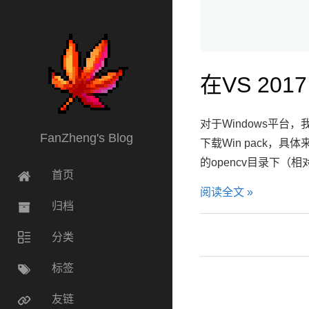
在VS 201
对于Windows平台
FanZheng's Blog
下载Win pack，具体
的opencv目录下（相
首页
阅读全文 »
归档
分类
标签
友链