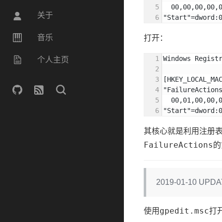
  00,00,00,00,
关于
"Start"=dword:
音乐
打开：
Windows Regist
个人主页
[HKEY_LOCAL_MA
"FailureAction
  00,01,00,00,
"Start"=dword:
其核心就是利用注册
FailureActions
的
2019-01-10 U
gpedit.msc
使用
打