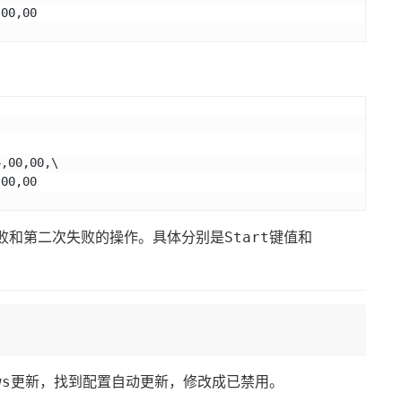
,00,00
4,00,00,\
,00,00
败
第二次失败
Start
和
的操作。具体分别是
键值和
ws更新
配置自动更新
，找到
，修改成已禁用。