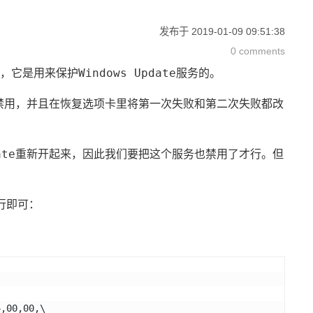
发布于
2019-01-09 09:51:38
0 comments
Windows Update
，它是用来保护
服务的。
恢复
第一次失败
第二次失败
禁用，并且在
选项卡里将
和
都改
ate
重新开起来，因此我们要把这个服务也禁用了才行。但
行即可：
4,00,00,\