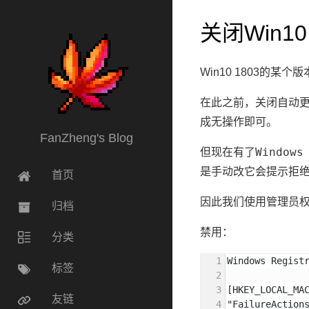
关闭Win1
Win10 1803的某
在此之前，关闭自动
无操作
成
即可。
FanZheng's Blog
Windows
但现在有了
是手动改它会提示拒
首页
因此我们使用管理员权
归档
禁用：
分类
Windows Regist
标签
[HKEY_LOCAL_MA
友链
"FailureAction