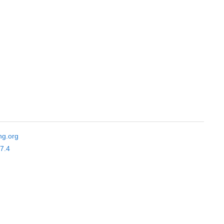
ng.org
.7.4