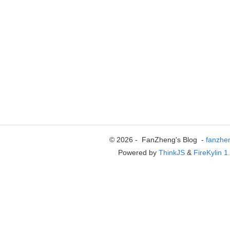
© 2026 - FanZheng's Blog -
fanzhe
Powered by
ThinkJS
&
FireKylin 1