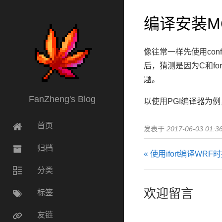
编译安装M
像往常一样先使用conf
后，猜测是因为C和f
题。
FanZheng's Blog
以使用PGI编译器为例，
首页
发表于
2017-06-03 01:3
归档
« 使用ifort编译WRF
分类
欢迎留言
标签
友链