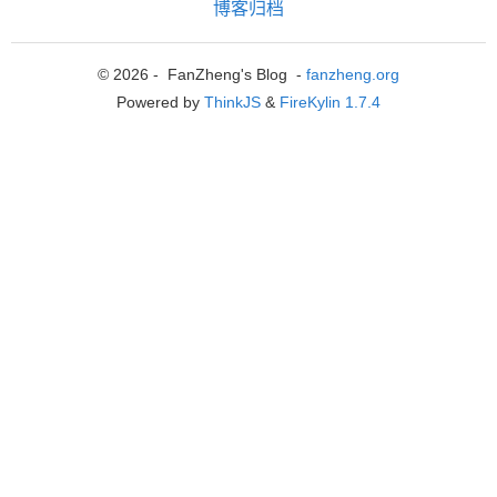
博客归档
© 2026 - FanZheng's Blog -
fanzheng.org
Powered by
ThinkJS
&
FireKylin 1.7.4