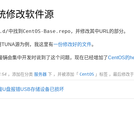
系统修改软件源
.d/
CentOS-Base.repo
中找到
，并修改其中URL的部分。
上使用TUNA源为例，我这里有
一份修改好的文件
。
接锅会
集中开发时说到了这个问题，现在已经增加了
CentOS的he
4:54
，添加在分类
服务器
下 ，并被添加「
CentOS
」标签 ，最后修改
TG外接U盘报错USB存储设备已损坏