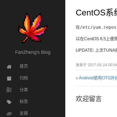
CentOS
/etc/yum.repos
在
以在CentOS 6.5
UPDATE: 上次TUNA
FanZheng's Blog
发表于
2017-05-14 00:5
首页
归档
« Android使用O
分类
欢迎留言
标签
友链