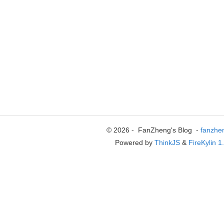
© 2026 - FanZheng's Blog -
fanzhe
Powered by
ThinkJS
&
FireKylin 1